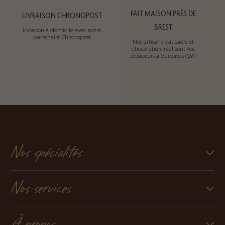
FAIT MAISON PRÈS DE
LIVRAISON CHRONOPOST
BREST
Livraison à domicile avec notre
partenaire Chronopost
Nos artisans pâtissiers et
chocolatiers réalisent vos
douceurs à Guipavas (29)
Nos spécialités
Nos services
À propos