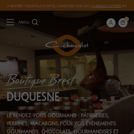
 À LA RENTRÉE ! POUR PLUS D’INFOS, CONSULTEZ NOS
CGV
|
LIVRAISON OFFERTE
EN FRAN
0
Menu
Boutique Brest
DUQUESNE
LE RENDEZ-VOUS GOURMAND : PÂTISSERIES,
VERRINES, MACARONS POUR VOS ÉVÉNEMENTS
GOURMANDS. CHOCOLATS, GOURMANDISES ET