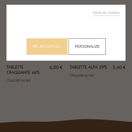
RECHERCHEZ SUR LE SITE
Deny all cookies
Expédiable
Expédiable
This site uses cookies and gives you control over what
you want to activate
OK, ACCEPT ALL
PERSONALIZE
TABLETTE
6,00
€
TABLETTE ALPA 39%
5,40
€
CRAQUANTE 46%
Chocolat au lait
Chocolat au lait