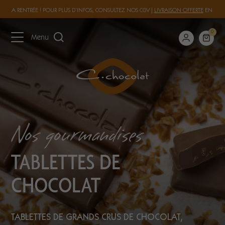
 À LA RENTRÉE ! POUR PLUS D’INFOS, CONSULTEZ NOS
CGV
|
LIVRAISON OFFERTE
EN FRAN
0
Menu
Nos gourmandises
TABLETTES DE
CHOCOLAT
TABLETTES DE GRANDS CRUS DE CHOCOLAT,