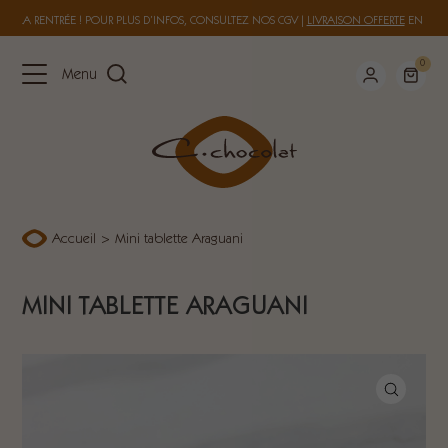
 À LA RENTRÉE ! POUR PLUS D’INFOS, CONSULTEZ NOS
CGV
|
LIVRAISON OFFERTE
EN FRAN
0
Menu
Accueil
>
Mini tablette Araguani
MINI TABLETTE ARAGUANI