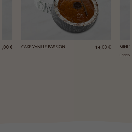
9,00
€
CAKE VANILLE PASSION
14,00
€
MINI 
Chocola