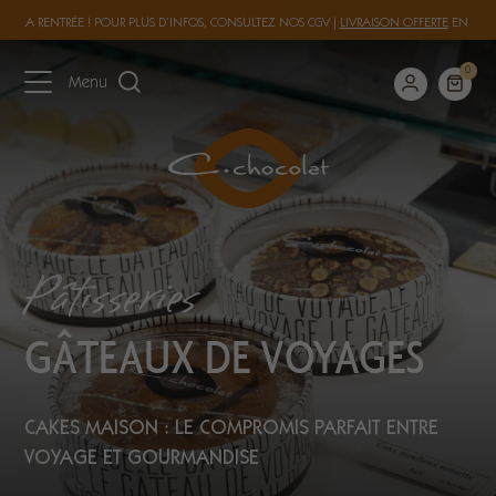
 À LA RENTRÉE ! POUR PLUS D’INFOS, CONSULTEZ NOS
CGV
|
LIVRAISON OFFERTE
EN FRAN
0
Menu
Pâtisseries
GÂTEAUX DE VOYAGES
CAKES MAISON : LE COMPROMIS PARFAIT ENTRE
VOYAGE ET GOURMANDISE