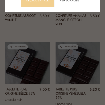
OK, ACCEPT ALL
PERSONALIZE
CONFITURE ABRICOT
8,50
€
CONFITURE ANANAS
8,50
€
VANILLE
MANGUE CITRON
VERT
Expédiable
Expédiable
TABLETTE PURE
7,00
€
TABLETTE PURE
6,20
€
ORIGINE BÉLIZE 75%
ORIGINE VÉNÉZUELA
72%
Chocolat noir
Chocolat noir