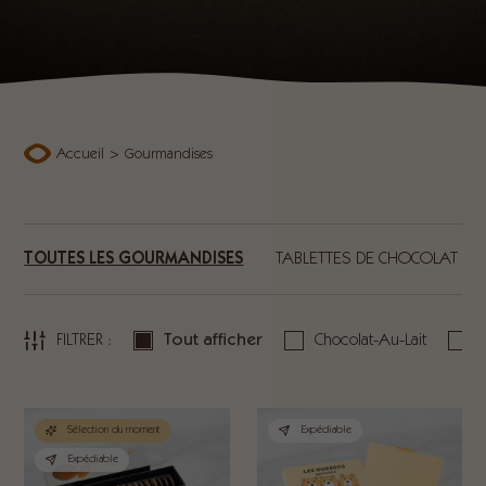
Accueil
>
Gourmandises
TOUTES LES GOURMANDISES
TABLETTES DE CHOCOLAT
FILTRER :
Tout afficher
Chocolat-Au-Lait
C
Sélection du moment
Expédiable
Expédiable