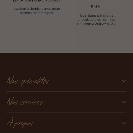
BREST
Livraison à domicile avec notre
partenaire Chronopost
Nos artisans pâtissiers et
chocolatiers réalisent vos
douceurs à Guipavas (29)
Nos spécialités
Nos services
À propos