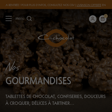
 À LA RENTRÉE ! POUR PLUS D’INFOS, CONSULTEZ NOS
CGV
|
LIVRAISON OFFERTE
EN FRAN
0
Menu
Nos
GOURMANDISES
TABLETTES DE CHOCOLAT, CONFISERIES, DOUCEURS
À CROQUER, DÉLICES À TARTINER…