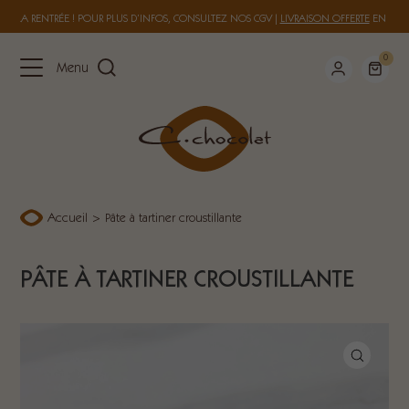
 À LA RENTRÉE ! POUR PLUS D’INFOS, CONSULTEZ NOS
CGV
|
LIVRAISON OFFERTE
EN FRAN
0
Menu
Accueil
>
Pâte à tartiner croustillante
PÂTE À TARTINER CROUSTILLANTE