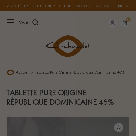
 À LA RENTRÉE ! POUR PLUS D’INFOS, CONSULTEZ NOS
CGV
|
LIVRAISON OFFERTE
EN FRAN
0
Menu
Accueil
>
Tablette Pure Origine République Dominicaine 46%
TABLETTE PURE ORIGINE
RÉPUBLIQUE DOMINICAINE 46%