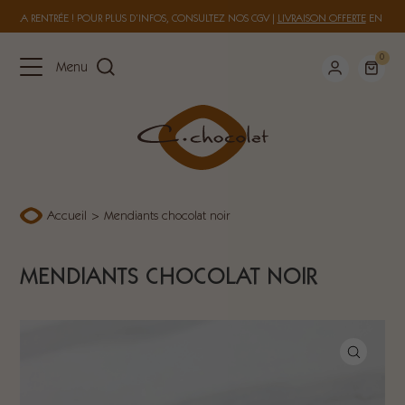
 À LA RENTRÉE ! POUR PLUS D’INFOS, CONSULTEZ NOS
CGV
|
LIVRAISON OFFERTE
EN FRAN
0
Menu
Accueil
>
Mendiants chocolat noir
MENDIANTS CHOCOLAT NOIR