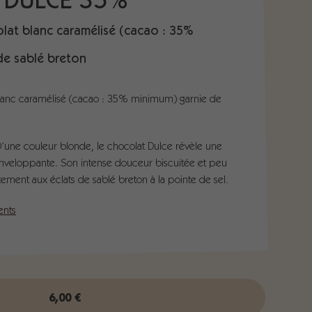
E DULCE 35%
lat blanc caramélisé (cacao : 35%
de sablé breton
blanc caramélisé (cacao : 35% minimum) garnie de
’une couleur blonde, le chocolat Dulce révèle une
enveloppante. Son intense douceur biscuitée et peu
tement aux éclats de sablé breton à la pointe de sel.
ents
6,00
€