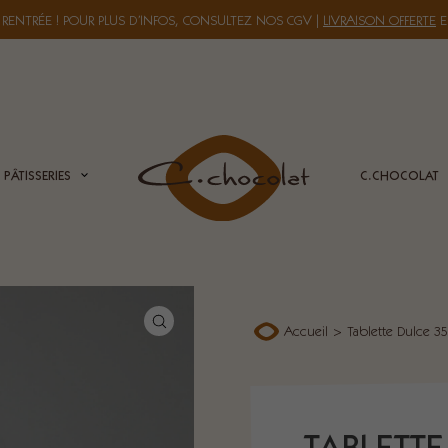
 RENTRÉE ! POUR PLUS D’INFOS, CONSULTEZ NOS
CGV
|
LIVRAISON OFFERTE
E
PÂTISSERIES
C.CHOCOLAT
Accueil
>
Tablette Dulce 3