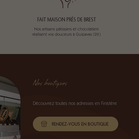
FAIT MAISON PRÈS DE BREST
Nos artisans pâtissiers et chocolatiers
réalisent vos douceurs à Guipavas (29)
Nos boutiques
Découvrez toutes nos adresses en Finistère
RENDEZ-VOUS EN BOUTIQUE