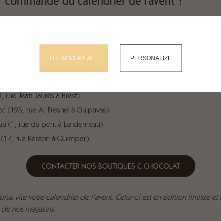
RECHERCHEZ SUR LE SITE
r notre site internet 24H/24 7J/7 en livraison à domicile
okies and gives you control over what you want to activate
 votre magasin C.Chocolat pour faire votre réservation
OK, ACCEPT ALL
PERSONALIZE
n (142, Bld de Coataudon à Guipavas)
 (6, rue Duquesne à Brest)
, rue Jean Jaurès à Brest)
c (195, rue A. Fresnel à Guipavas)
au (1, rue du pont à Landerneau)
 (17, rue Kéréon à Quimper)
CONTACTER NOS BOUTIQUES C.CHOCOLAT
plus vite votre calendrier de l’avent. Celui-ci est en édition limitée et
 de nos magasins.