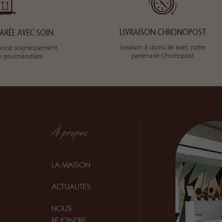
LIVRAISON CHRONOPOST
RÉE AVEC SOIN
Livraison à domicile avec notre
tionné soigneusement
partenaire Chronopost
os gourmandises
À propos
LA MAISON
ACTUALITÉS
NOUS
REJOINDRE