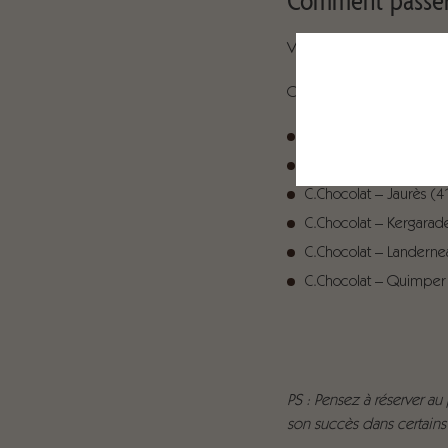
Vous pouvez commander su
This site uses co
Ou vous pouvez contacter
C.Chocolat – Coataudo
C.Chocolat – Duquesne
C.Chocolat – Jaurès (41
C.Chocolat – Kergarade
C.Chocolat – Landerne
C.Chocolat – Quimper
PS : Pensez à réserver au 
son succès dans certains