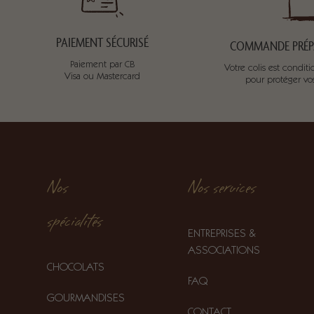
PAIEMENT SÉCURISÉ
COMMANDE PRÉPA
Paiement par CB
Votre colis est condi
Visa ou Mastercard
pour protéger v
Nos
Nos services
spécialités
ENTREPRISES &
ASSOCIATIONS
CHOCOLATS
FAQ
GOURMANDISES
CONTACT