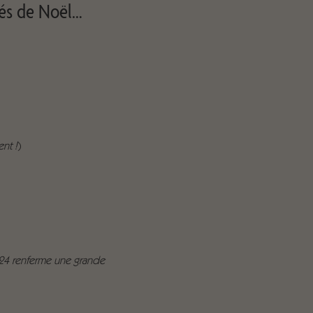
ités de Noël…
nt !
)
e 24 renferme une grande