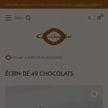
 À LA RENTRÉE ! POUR PLUS D’INFOS, CONSULTEZ NOS
CGV
|
LIVRAISON OFFERTE
EN FRAN
0
Menu
Accueil
>
ÉCRIN DE 49 CHOCOLATS
ÉCRIN DE 49 CHOCOLATS