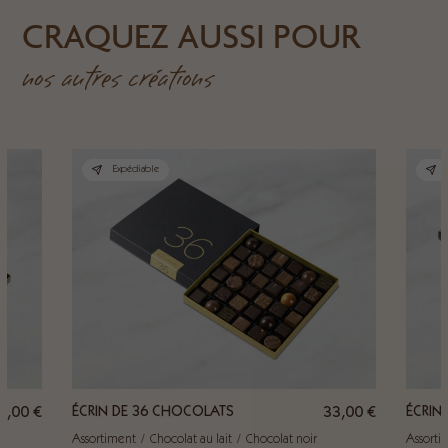
CRAQUEZ AUSSI POUR
nos autres créations
Expédiable
8,00
€
ÉCRIN DE 36 CHOCOLATS
33,00
€
ÉCRIN
Assortiment
Chocolat au lait
Chocolat noir
Assorti