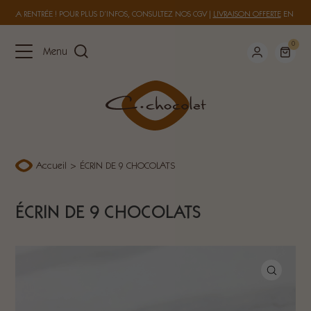
 À LA RENTRÉE ! POUR PLUS D’INFOS, CONSULTEZ NOS
CGV
|
LIVRAISON OFFERTE
EN FRAN
0
Menu
Accueil
>
ÉCRIN DE 9 CHOCOLATS
ÉCRIN DE 9 CHOCOLATS