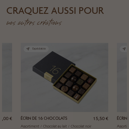
CRAQUEZ AUSSI POUR
nos autres créations
Expédiable
3,00
€
ÉCRIN DE 16 CHOCOLATS
15,50
€
ÉCRIN
Assortiment
Chocolat au lait
Chocolat noir
Assorti