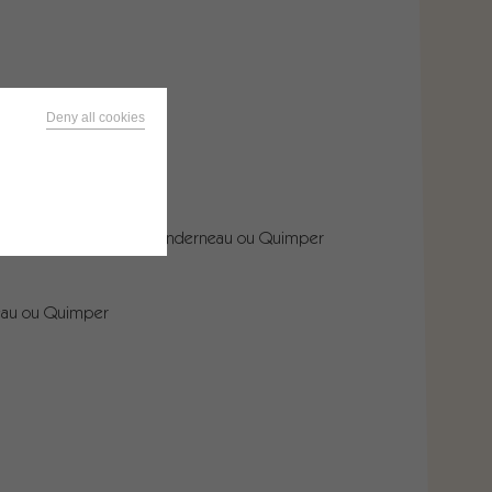
Deny all cookies
 C.CHOCOLAT
s), Duquesne (Brest), Landerneau ou Quimper
neau ou Quimper