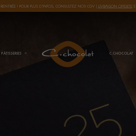
 RENTRÉE ! POUR PLUS D’INFOS, CONSULTEZ NOS
CGV
|
LIVRAISON OFFERTE
E
PÂTISSERIES
C.CHOCOLAT