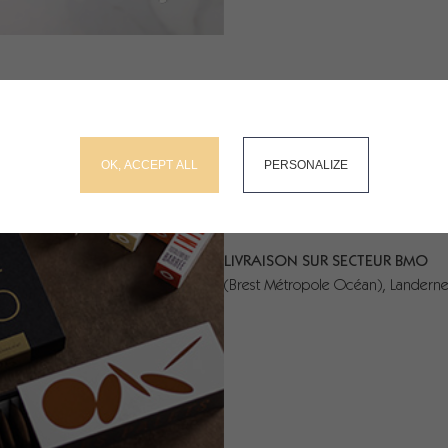
RECHERCHEZ SUR LE SITE
NOS SERVICES
okies and gives you control over what you want to activate
OK, ACCEPT ALL
PERSONALIZE
RETRAIT DANS NOS MAGASINS
Kergaradec ou Coataudon (Guipava
LIVRAISON SUR SECTEUR BMO
(Brest Métropole Océan), Lander