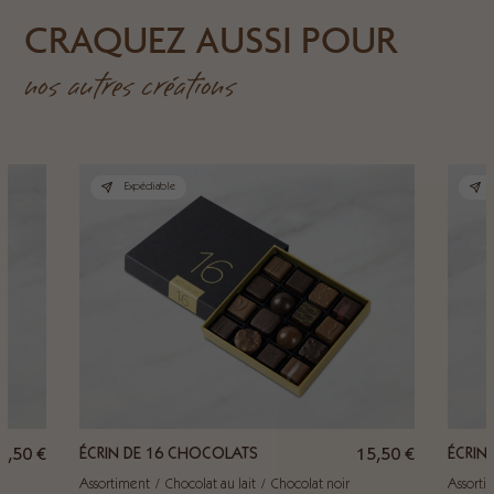
CRAQUEZ AUSSI POUR
nos autres créations
Expédiable
9,50
€
ÉCRIN DE 16 CHOCOLATS
15,50
€
ÉCRIN
Assortiment
Chocolat au lait
Chocolat noir
Assorti