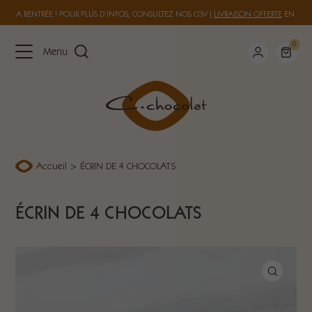
 À LA RENTRÉE ! POUR PLUS D’INFOS, CONSULTEZ NOS
CGV
|
LIVRAISON OFFERTE
EN FRAN
0
Menu
Accueil
>
ÉCRIN DE 4 CHOCOLATS
ÉCRIN DE 4 CHOCOLATS