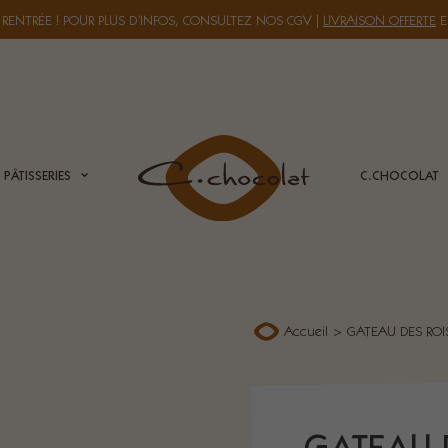
 RENTRÉE ! POUR PLUS D’INFOS, CONSULTEZ NOS
CGV
|
LIVRAISON OFFERTE
E
PÂTISSERIES
C.CHOCOLAT
Accueil
>
GATEAU DES ROI