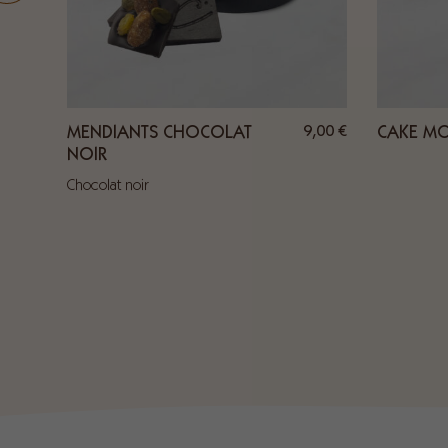
4,50
€
9,00
€
MENDIANTS CHOCOLAT
CAKE MO
NOIR
t noir
Chocolat noir