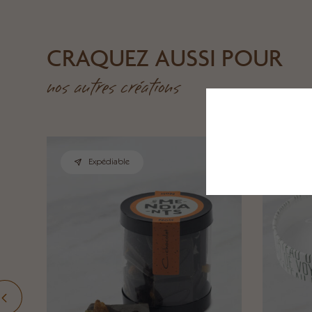
CRAQUEZ AUSSI POUR
nos autres créations
This site uses co
Expédiable
E