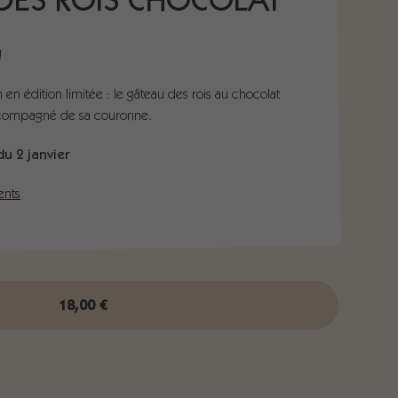
DES ROIS CHOCOLAT
!
 en édition limitée : le gâteau des rois au chocolat
ccompagné de sa couronne.
du 2 janvier
ents
18,00
€