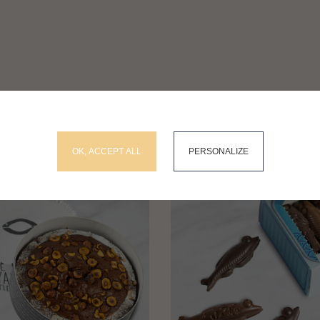
RECHERCHEZ SUR LE SITE
okies and gives you control over what you want to activate
OK, ACCEPT ALL
PERSONALIZE
xpédiable
Expédiable